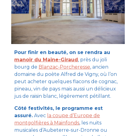
Pour finir en beauté, on se rendra au
manoir du Maine-Giraud
, près du joli
bourg de
Blanzac-Porcheresse
, ancien
domaine du poète Alfred de Vigny, où l’on
peut acheter quelques flacons de cognac,
pineau, vin de pays mais aussi un délicieux
jus de raisin blanc, légèrement pétillant.
Côté festivités, le programme est
assuré.
Avec
la coupe d’Europe de
montgolfières à Mainfonds
, les nuits
musicales d’Aubeterre-sur-Dronne ou