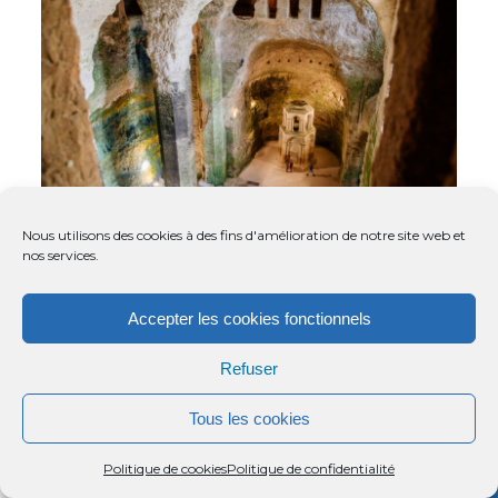
Nous utilisons des cookies à des fins d'amélioration de notre site web et
nos services.
Le Routard vous
Accepter les cookies fonctionnels
livre quelques coups
Refuser
de cœur
Tous les cookies
Menu
Rechercher
Menu
Reche
Politique de cookies
Politique de confidentialité
Passer de salons en cabinets dans le