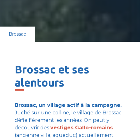
Brossac
Brossac et ses
alentours
Brossac, un village actif à la campagne.
Juché sur une colline, le village de Brossac
défie fièrement les années. On peut y
découvrir des
vestiges Gallo-romains
(ancienne villa, aqueduc) actuellement