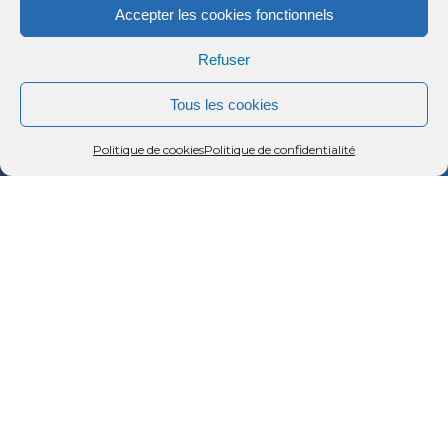
Accepter les cookies fonctionnels
Nom
*
Refuser
Tous les cookies
Menu
Code postal
Rechercher
Menu
Reche
Politique de cookies
Politique de confidentialité
*
J’accepte la
politique de
confidentialité.
*
CAPTCHA