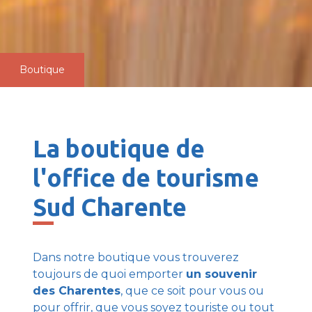
Boutique
La boutique de
l'office de tourisme
Sud Charente
Dans notre boutique vous trouverez
toujours de quoi emporter
un souvenir
des Charentes
, que ce soit pour vous ou
pour offrir, que vous soyez touriste ou tout