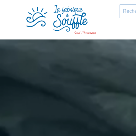
pLetter
Recherc