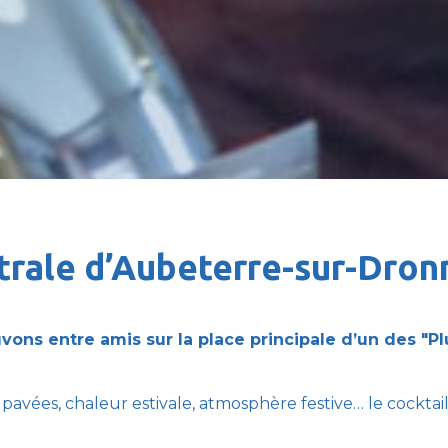
ntrale d’Aubeterre-sur-Dron
vons entre amis sur la place principale d’un des "P
 pavées, chaleur estivale, atmosphère festive… le cockta