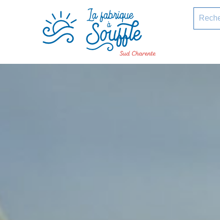
pLetter
Recherc