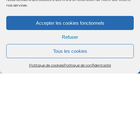
nos services.
Accepter les cookies fonctionnels
Refuser
Tous les cookies
Menu
Rechercher
Menu
Reche
Politique de cookies
Politique de confidentialité
Ferme équestre. Balades et randonnées en
extérieur, découverte de la nature à cheval.