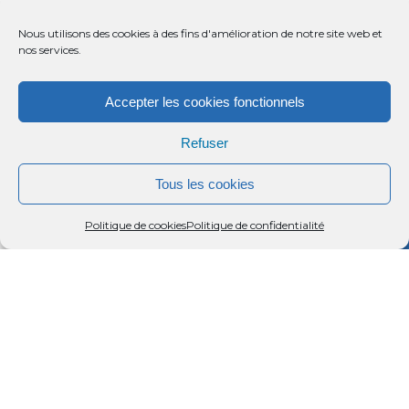
Nous utilisons des cookies à des fins d'amélioration de notre site web et
nos services.
Accepter les cookies fonctionnels
Refuser
Tous les cookies
Menu
Rechercher
Menu
Reche
Politique de cookies
Politique de confidentialité
Au coeur de la campagne charentaise, en limite