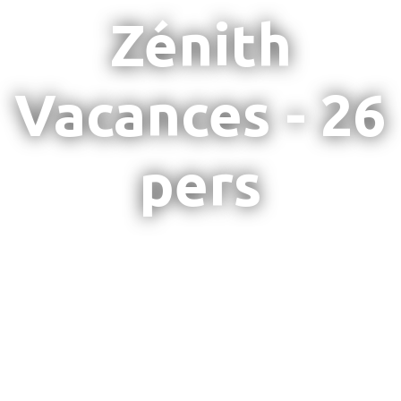
Zénith
Vacances - 26
pers