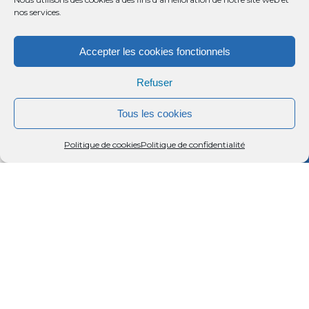
nos services.
Accepter les cookies fonctionnels
Refuser
Tous les cookies
Menu
Rechercher
Menu
Reche
Politique de cookies
Politique de confidentialité
PÉRIODES D'OUVERTURE
Toute l'année.