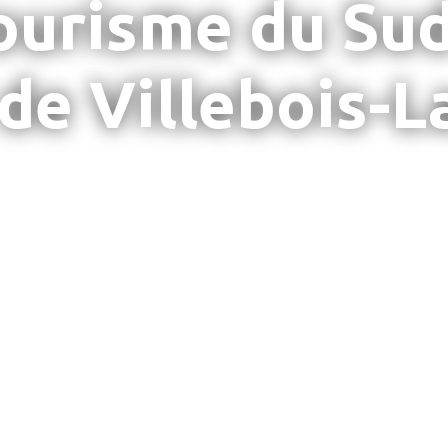
tourisme du Sud
de Villebois-L