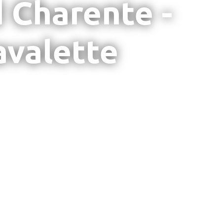
 Charente -
avalette