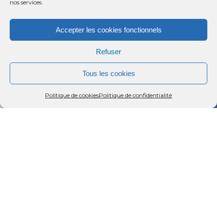
nos services.
Accepter les cookies fonctionnels
Refuser
Tous les cookies
Menu
Rechercher
Menu
Reche
Politique de cookies
Politique de confidentialité