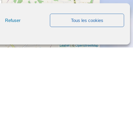
Refuser
Tous les cookies
Leaflet
| ©
OpenStreetMap
MAIRIE DE BARDENAC
10, rue du Puits
16210
Bardenac
APPELER
CONTACT