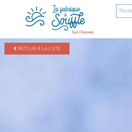
pLetter
Recherc
RETOUR À LA LISTE