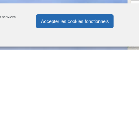
−
 services.
Accepter les cookies fonctionnels
ssure les services publics locaux,
nts et organise la vie communale avec
et engagement citoyen. La Mairie de Bardenac
cale, offrant un accueil et des services
ts de la commune. Elle gère les démarches
civil, l’urbanisme et œuvre à l’entretien des