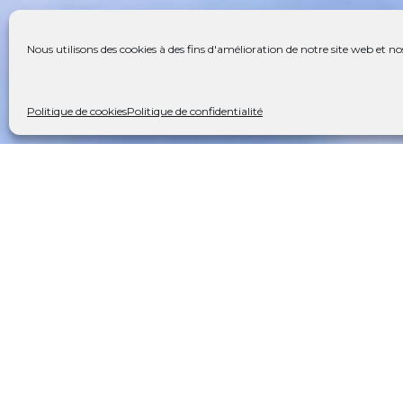
Nous utilisons des cookies à des fins d'amélioration de notre site web et nos
Politique de cookies
Politique de confidentialité
Galerie
Descriptif
La Mairie de Bardenac a
Environnement
accompagne les habita
proximité, efficacité 
est au cœur de la vie lo
essentiels aux habitan
administratives, l'état 