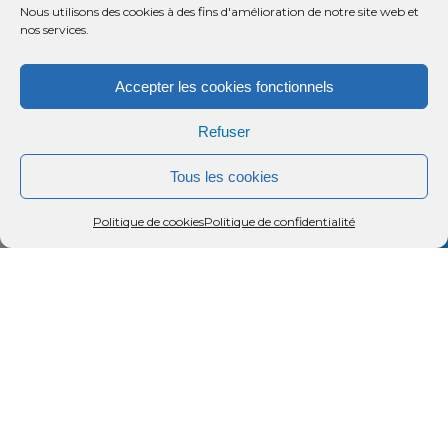
Nous utilisons des cookies à des fins d'amélioration de notre site web et
nos services.
Accepter les cookies fonctionnels
Refuser
Tous les cookies
Menu
Rechercher
Menu
Reche
Politique de cookies
Politique de confidentialité
CAPACITÉ