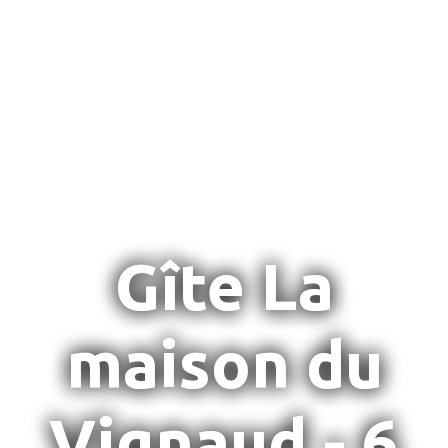
Gîte La
maison du
Vignaud - 6