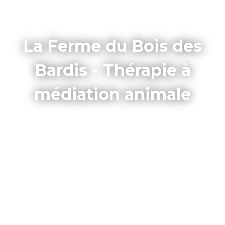
La Ferme du Bois des
Bardis - Thérapie à
médiation animale