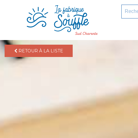
pLetter
Recherc
RETOUR À LA LISTE