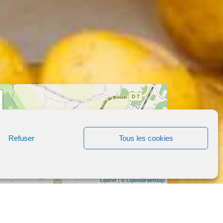
Refuser
Tous les cookies
Leaflet
| ©
OpenStreetMap
LA COCOTTE
GOURMANDE