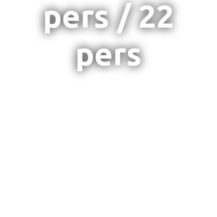
pers / 22
pers