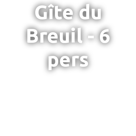
Gîte du
Breuil - 6
pers