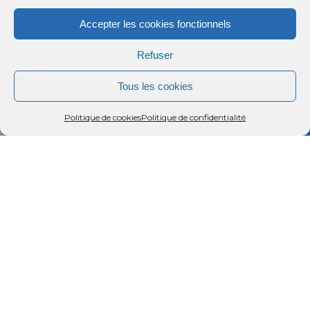
Accepter les cookies fonctionnels
Refuser
Tous les cookies
Menu
Rechercher
Menu
Reche
Politique de cookies
Politique de confidentialité
Gîte avec entrée indépendante, dans un