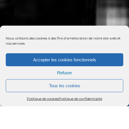
Nous utilisons des cookies à des fins d'amélioration de notre site web et
nos services.
Accepter les cookies fonctionnels
Refuser
Tous les cookies
Menu
Rechercher
Menu
Reche
Politique de cookies
Politique de confidentialité