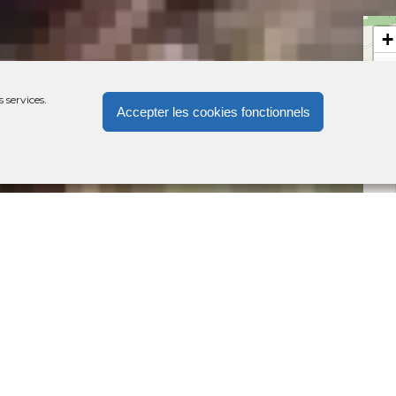
+
−
 services.
Accepter les cookies fonctionnels