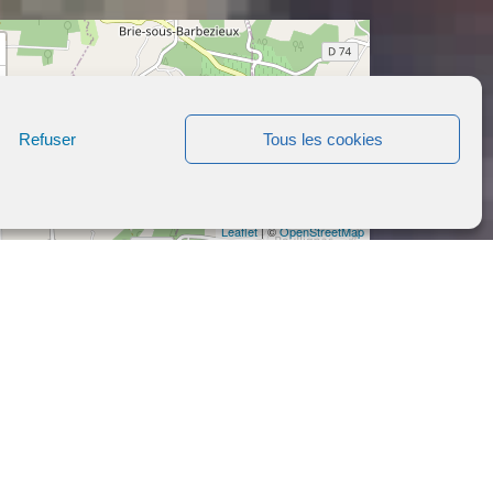
Refuser
Tous les cookies
Leaflet
| ©
OpenStreetMap
EARL GOBIN
Chez Goriaud
16300
Brie-sous-Barbezieux
APPELER
APPELER