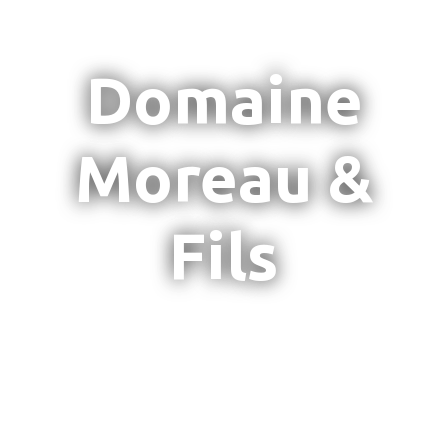
Domaine
Moreau &
Fils