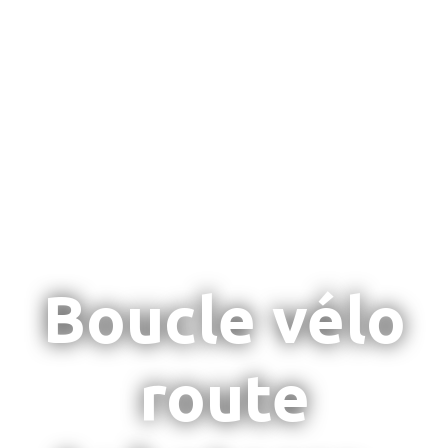
Boucle vélo
route