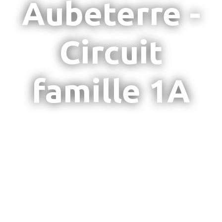
Aubeterre -
Circuit
famille 1A