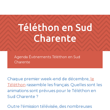
pLetter
Téléthon en Sud
Charente
Agenda
Événements
Téléthon en Sud
Charente
Chaque premier week-end de décembre,
le
Téléthon
rassemble les français. Quelles sont les
animations sont prévues pour le Téléthon en
Sud Charente ?
Outre l'émission télévisée, des nombreuses