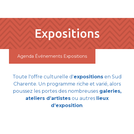
pLetter
Expositions
Agenda
Événements
Expositions
Toute l'offre culturelle d'
expositions
en Sud
Charente. Un programme riche et varié, alors
poussez les portes des nombreuses
galeries,
ateliers d’artistes
ou autres
lieux
d’exposition
.